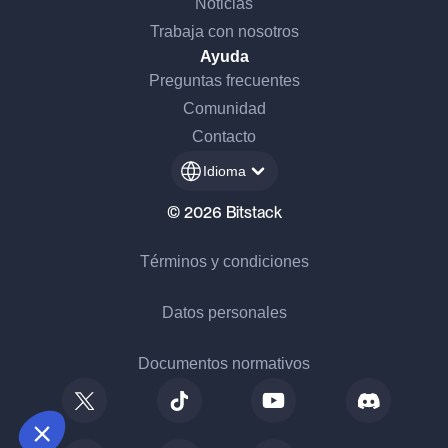
Noticias
Trabaja con nosotros
Ayuda
Preguntas frecuentes
Comunidad
Contacto
Idioma
© 2026 Bitstack
¡Hola, somos nosotros...
Términos y condiciones
las Cookies!
Datos personales
Esperamos a estar seguros de que el
contenido de este sitio te interesa antes de
molestarte, pero nos encantaría acompañarte durante tu visita...
Documentos normativos
¿Está bien para ti?
Consentimientos certificados por
Elijo
OK para mí