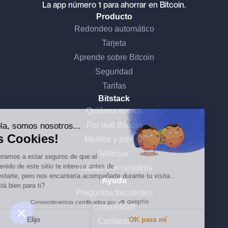
La app número 1 para ahorrar en Bitcoin.
Producto
Redondeo automático
Tarjeta
Aprende sobre Bitcoin
Seguridad
Tarifas
Continúa sin consentimiento
Bitstack
Quiénes somos
Por qué Bitcoin
¡Hola, somos nosotros...
las Cookies!
Medios y prensa
Noticias
Esperamos a estar seguros de que el
contenido de este sitio te interesa antes de
Trabaja con nosotros
molestarte, pero nos encantaría acompañarte durante tu visita...
Ayuda
¿Está bien para ti?
Preguntas frecuentes
Consentimientos certificados por
Comunidad
Elijo
OK para mí
Contacto