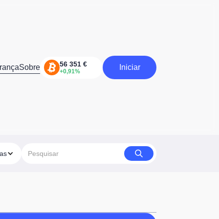
rança
Sobre
Iniciar
Iniciar
ias