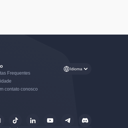
ro
Idioma
tas Frequentes
idade
em contato conosco