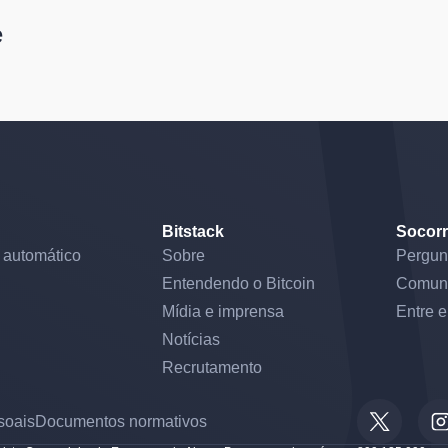
e
Bitstack
Socor
 automático
Sobre
Pergun
Entendendo o Bitcoin
Comun
Mídia e imprensa
Entre 
Notícias
Recrutamento
soais
Documentos normativos