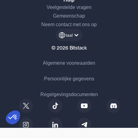
Veelgestelde vragen
Gemeenschap
Neem contact met ons op
taal
© 2026 Bitstack
Algemene voorwaarden
Persoonlijke gegevens
Regelgevingsdocumenten
Toestemmingsbeheerplatform: Personaliseer uw opties
AXEPTIO CONSENT
Bitstack Digital Assets SAS, een vennootschap ingeschreven in het