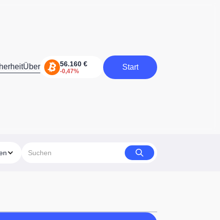
herheit
Über
Start
Start
ien