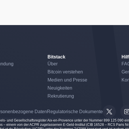
Bitstack
Hil
undung
Über
FA
Bitcoin verstehen
Gem
Medien und Presse
Kon
Neuigkeiten
Rekrutierung
rsonenbezogene Daten
Regulatorische Dokumente
dels- und Gesellschaftsregister Aix-en-Provence unter der Nummer 899 125 090 ein
ollens – einem von der ACPR zugelassenen E-Geld-Institut (CIB 16528 – RCS Paris 