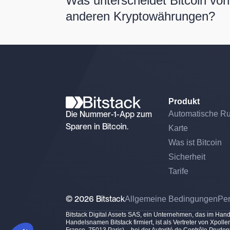
Was unterscheidet Bitcoin von
anderen Kryptowährungen?
Produkt
Die Nummer-1-App zum
Automatische R
Sparen in Bitcoin.
Karte
Was ist Bitcoin
Sicherheit
Tarife
© 2026 Bitstack
Allgemeine Bedingungen
Pe
Bitstack Digital Assets SAS, ein Unternehmen, das im Han
Einwilligungsmanagementplattform: Passen Sie Ihre Optionen an
AXEPTIO CONSENT
Handelsnamen Bitstack firmiert, ist als Vertreter von Xp