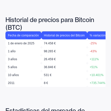
Historial de precios para Bitcoin
(BTC)
Fecha de comparación
Historial de precios del Bitcoin
% variación del
1 de enero de 2025
74.458 €
-25%
1 año
98.265 €
-43%
3 años
26.459 €
+111%
5 años
36.846 €
+51%
10 años
531 €
+10.401%
2011
8 €
+735.744%
Estadísticas del mercado de