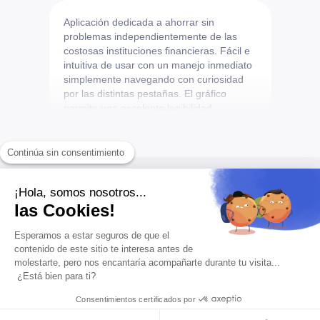
Aplicación dedicada a ahorrar sin
problemas independientemente de las
costosas instituciones financieras. Fácil e
intuitiva de usar con un manejo inmediato
simplemente navegando con curiosidad
por las distintas pestañas. El gráfico
permite una excelente legibilidad
instantánea de la información esencial que
se puede consultar y seguir para comprar,
vender, controlar la rentabilidad, el
Continúa sin consentimiento
crecimiento, modificar los usos...
Christo
¡Hola, somos nosotros...
¿Alguna duda?
las Cookies!
Parte superior
Esperamos a estar seguros de que el
benjamín
contenido de este sitio te interesa antes de
molestarte, pero nos encantaría acompañarte durante tu visita...
¿Está bien para ti?
¡La aplicación que revolucionará los
¿Qué es Bitstack?
ahorros en Bitcoin! Sencillamente.
Consentimientos certificados por
Seb