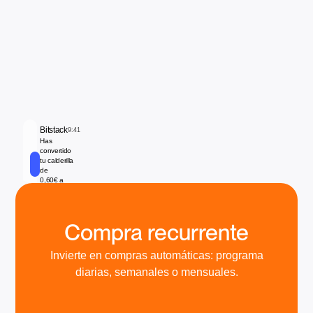
Bitstack
9:41
Has
convertido
tu calderilla
de
0,60€ a
0,00007567
🚀
Compra recurrente
Invierte en compras automáticas: programa
diarias, semanales o mensuales.