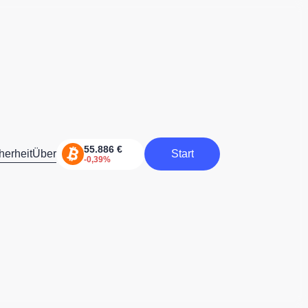
herheit
Über
Start
Start