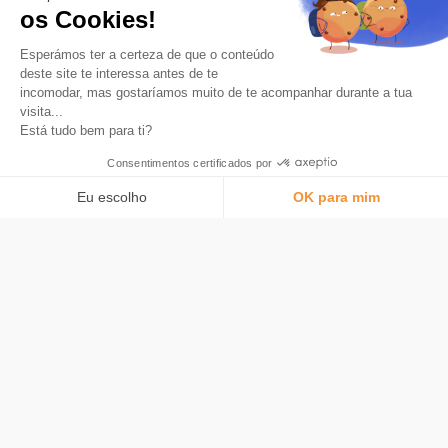
os Cookies!
O aplicativo número 1 para economizar em Bitcoin.
Produto
Esperámos ter a certeza de que o conteúdo
Arredondamento automático
deste site te interessa antes de te
incomodar, mas gostaríamos muito de te acompanhar durante a tua
Carta
visita...
O que é Bitcoin
Está tudo bem para ti?
Segurança
Consentimentos certificados por
Tarifas
Eu escolho
OK para mim
Bitstack
Sobre
Plataforma de Gestão de Consentimento: Personalize suas opções
AXEPTIO CONSENT
Entendendo o Bitcoin
Nossa plataforma permite que você personalize e gerencie suas confi
Mídia e imprensa
Notícias
Recrutamento
Socorro
Perguntas Frequentes
Comunidade
Entre em contato conosco