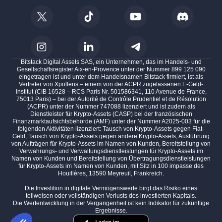
Bitstack Digital Assets SAS, ein Unternehmen, das im Handels- und
Gesellschaftsregister Aix-en-Provence unter der Nummer 899 125 090
eingetragen ist und unter dem Handelsnamen Bitstack firmiert, ist als
Vertreter von Xpollens – einem von der ACPR zugelassenen E-Geld-
Institut (CIB 16528 – RCS Paris Nr. 501586341, 110 Avenue de France,
75013 Paris) – bei der Autorité de Contrôle Prudentiel et de Résolution
(ACPR) unter der Nummer 747088 lizenziert und ist zudem als
Dienstleister für Krypto-Assets (CASP) bei der französischen
Finanzmarktaufsichtsbehörde (AMF) unter der Nummer A2025-003 für die
folgenden Aktivitäten lizenziert: Tausch von Krypto-Assets gegen Fiat-
Geld, Tausch von Krypto-Assets gegen andere Krypto-Assets, Ausführung
von Aufträgen für Krypto-Assets im Namen von Kunden, Bereitstellung von
Verwahrungs- und Verwaltungsdienstleistungen für Krypto-Assets im
Namen von Kunden und Bereitstellung von Übertragungsdienstleistungen
für Krypto-Assets im Namen von Kunden, mit Sitz in 100 impasse des
Houillères, 13590 Meyreuil, Frankreich.
Die Investition in digitale Vermögenswerte birgt das Risiko eines
teilweisen oder vollständigen Verlusts des investierten Kapitals.
Die Wertentwicklung in der Vergangenheit ist kein Indikator für zukünftige
Ergebnisse.