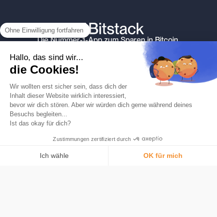
Ohne Einwilligung fortfahren
Die Nummer-1-App zum Sparen in Bitcoin.
Produkt
Hallo, das sind wir...
Automatische Rundung
die Cookies!
Karte
Wir wollten erst sicher sein, dass dich der
Was ist Bitcoin
Inhalt dieser Website wirklich interessiert,
Sicherheit
bevor wir dich stören. Aber wir würden dich gerne während deines
Besuchs begleiten...
Tarife
Ist das okay für dich?
Bitstack
Zustimmungen zertifiziert durch
Über
Bitcoin verstehen
Ich wähle
OK für mich
Medien und Presse
Einwilligungsmanagementplattform: Passen Sie Ihre Optionen an
AXEPTIO CONSENT
Neuigkeiten
Unsere Plattform ermöglicht es Ihnen, Ihre Datenschutzeinstellungen i
Rekrutierung
Hilfe