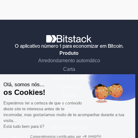
O aplicativo número 1 para economizar em Bitcoin.
Produto
Arredondamento automático
Continue sem consentimento
Carta
O que é Bitcoin
Olá, somos nós...
Segurança
os Cookies!
Tarifas
Bitstack
Esperámos ter a certeza de que o conteúdo
deste site te interessa antes de te
Sobre
incomodar, mas gostaríamos muito de te acompanhar durante a tua
Entendendo o Bitcoin
visita...
Está tudo bem para ti?
Mídia e imprensa
Notícias
Consentimentos certificados por