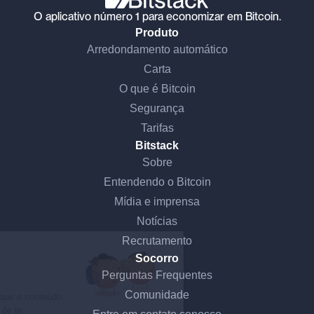
O aplicativo número 1 para economizar em Bitcoin.
Produto
Arredondamento automático
Carta
O que é Bitcoin
Segurança
Tarifas
Bitstack
Sobre
Entendendo o Bitcoin
Mídia e imprensa
Continue sem consentimento
Notícias
Recrutamento
Olá, somos nós...
Socorro
os Cookies!
Perguntas Frequentes
Comunidade
Esperámos ter a certeza de que o conteúdo
deste site te interessa antes de te