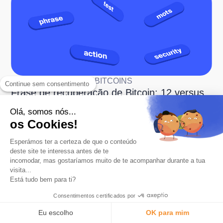
PROTEGENDO SEUS BITCOINS
Continue sem consentimento
Frase de recuperação de Bitcoin: 12 versus
24 palavras
Olá, somos nós...
os Cookies!
Esperámos ter a certeza de que o conteúdo
deste site te interessa antes de te
incomodar, mas gostaríamos muito de te acompanhar durante a tua
visita...
Está tudo bem para ti?
Consentimentos certificados por
PROTEGENDO SEUS BITCOINS
O que é uma carteira com várias assinaturas
Eu escolho
OK para mim