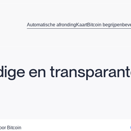
Automatische afronding
Kaart
Bitcoin begrijpen
beve
ige en transparante
oor Bitcoin