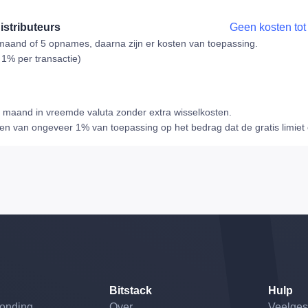
distributeurs
Geen kosten tot
maand of 5 opnames, daarna zijn er kosten van toepassing.
 1% per transactie)
r maand in vreemde valuta zonder extra wisselkosten.
en van ongeveer 1% van toepassing op het bedrag dat de gratis limiet o
Bitstack
Hulp
ronding
Over
Veelges