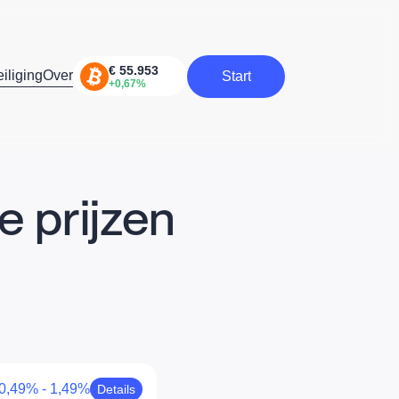
iliging
Over
Start
Start
 prijzen
0,49% - 1,49%
Details