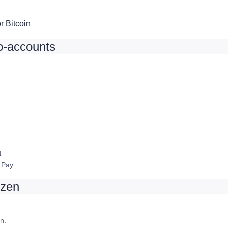
 Bitcoin
o-accounts
t
 Pay
jzen
n.