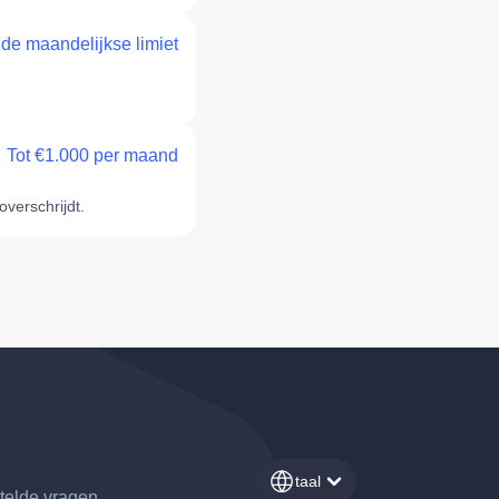
 de maandelijkse limiet
Tot €1.000 per maand
verschrijdt.
taal
telde vragen