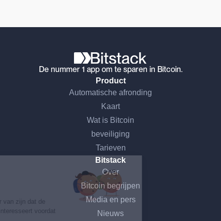
De nummer 1 app om te sparen in Bitcoin.
Product
Automatische afronding
Kaart
Wat is Bitcoin
beveiliging
Ga door zonder toestemming
Tarieven
Bitstack
Hoi, dat zijn wij...
Over
de Cookies!
Bitcoin begrijpen
Media en pers
We wilden er eerst zeker van zijn dat de
inhoud van deze site je interesseert voordat
Nieuws
we je storen,