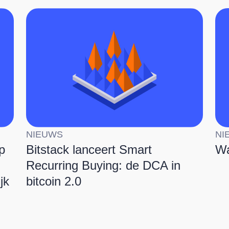
NIEUWS
NI
p
Bitstack lanceert Smart
Wa
Recurring Buying: de DCA in
jk
bitcoin 2.0