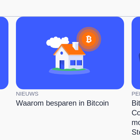
NIEUWS
PE
Waarom besparen in Bitcoin
Bi
Co
mo
St