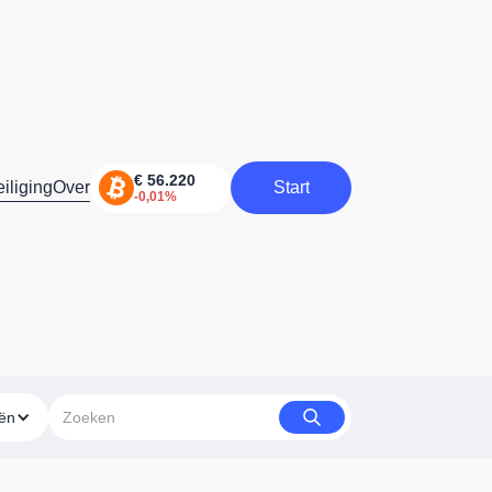
iliging
Over
Start
Start
eën