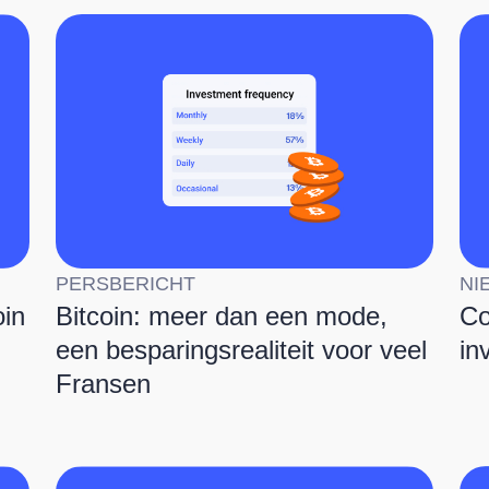
PERSBERICHT
NI
oin
Bitcoin: meer dan een mode,
Co
een besparingsrealiteit voor veel
in
Fransen