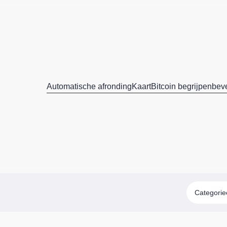
Automatische afronding
Kaart
Bitcoin begrijpen
beve
Categori