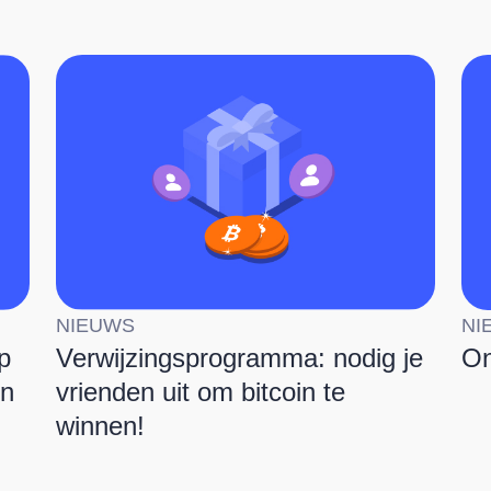
NIEUWS
NI
p
Verwijzingsprogramma: nodig je
On
en
vrienden uit om bitcoin te
winnen!