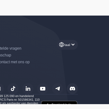
taal
telde vragen
schap
ntact met ons op
wordt voldaan. Pas uw voorkeuren aan om te bepalen hoe uw informatie 
 899 125 090 en handelend
– RCS Paris nr. 501586341, 110
d als aanbieder van diensten
sseling van cryptoactiva tegen