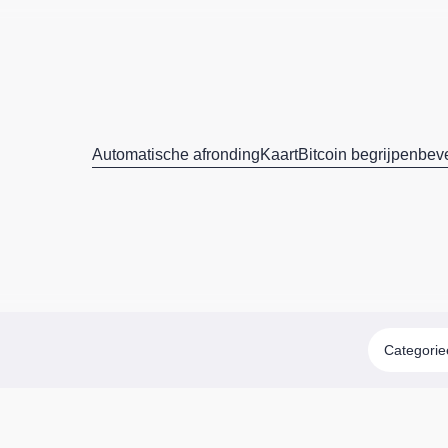
Automatische afronding
Kaart
Bitcoin begrijpen
beve
Categori