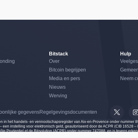
Bitstack
Hulp
ronding
Over
Veelges
Bitcoin begrijpen
Gemeen
Media en pers
Neem co
Nieuws
Werving
oonlijke gegevens
Regelgevingsdocumenten
s aan te passen en te beheren, en zorgt ervoor dat aan de regelgeving 
ven in het handels- en vennootschapsregister van Aix-en-Provence onder nummer
— een instelling voor elektronisch geld, geautoriseerd door de ACPR (CIB 16528 
trôle Prudentiel et de Résolution (ACPR) onder nummer 747088, en is tevens erken
anciële Markten (AMF) onder nummer A2025-003 voor de volgende activiteiten: uitwi