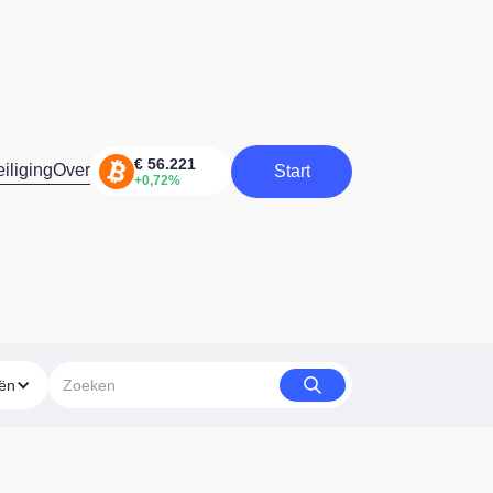
iliging
Over
Start
Start
eën