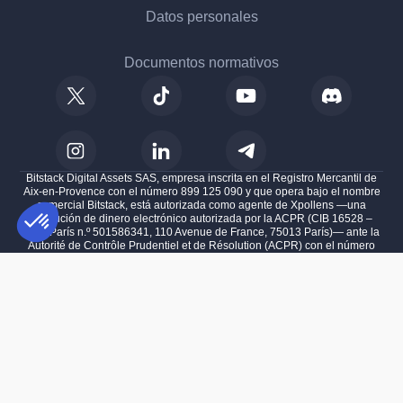
Datos personales
Documentos normativos
Bitstack Digital Assets SAS, empresa inscrita en el Registro Mercantil de
Aix-en-Provence con el número 899 125 090 y que opera bajo el nombre
comercial Bitstack, está autorizada como agente de Xpollens —una
institución de dinero electrónico autorizada por la ACPR (CIB 16528 –
RCS París n.º 501586341, 110 Avenue de France, 75013 París)— ante la
Autorité de Contrôle Prudentiel et de Résolution (ACPR) con el número
747088, y también está autorizada como Proveedor de Servicios de
Plataforma de Gestión de Consentimiento: Personaliza tus Opciones
AXEPTIO CONSENT
Criptoactivos (PSCA) ante la Autoridad de los Mercados Financieros
(AMF) de Francia con el número A2025-003 para las siguientes
Nuestra plataforma te permite personalizar y gestionar tus ajustes de 
actividades: intercambio de criptoactivos por fondos, intercambio de
criptoactivos por otros criptoactivos, ejecución de órdenes de criptoactivos
en nombre de clientes, prestación de servicios de custodia y
administración de criptoactivos en nombre de clientes, y prestación de
servicios de transferencia de criptoactivos en nombre de clientes, con
domicilio social en 100 impasse des Houillères, 13590 Meyreuil, Francia.
Invertir en activos digitales conlleva un riesgo de pérdida parcial o total