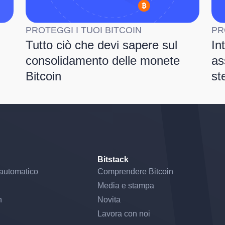
PROTEGGI I TUOI BITCOIN
PR
Tutto ciò che devi sapere sul
In
consolidamento delle monete
as
Bitcoin
st
Bitstack
automatico
Comprendere Bitcoin
Media e stampa
n
Novita
Lavora con noi