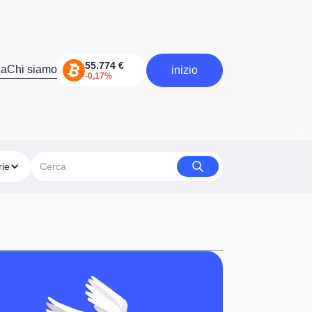
za
Chi siamo
inizio
inizia
rie