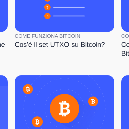
COME FUNZIONA BITCOIN
CO
me
Cos'è il set UTXO su Bitcoin?
Co
Bi