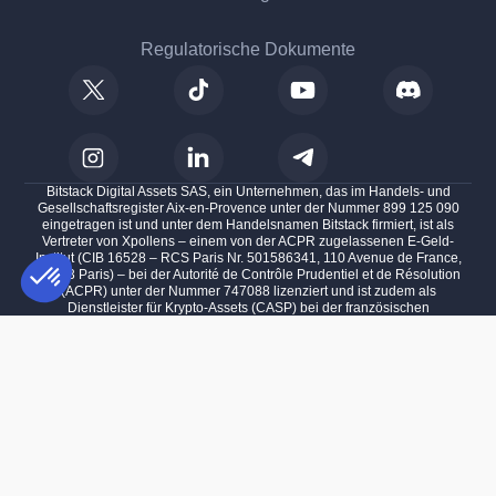
Regulatorische Dokumente
Bitstack Digital Assets SAS, ein Unternehmen, das im Handels- und
Gesellschaftsregister Aix-en-Provence unter der Nummer 899 125 090
eingetragen ist und unter dem Handelsnamen Bitstack firmiert, ist als
Vertreter von Xpollens – einem von der ACPR zugelassenen E-Geld-
Institut (CIB 16528 – RCS Paris Nr. 501586341, 110 Avenue de France,
75013 Paris) – bei der Autorité de Contrôle Prudentiel et de Résolution
(ACPR) unter der Nummer 747088 lizenziert und ist zudem als
Dienstleister für Krypto-Assets (CASP) bei der französischen
Finanzmarktaufsichtsbehörde (AMF) unter der Nummer A2025-003 für die
Einwilligungsmanagementplattform: Passen Sie Ihre Optionen an
AXEPTIO CONSENT
folgenden Aktivitäten lizenziert: Tausch von Krypto-Assets gegen Fiat-
Geld, Tausch von Krypto-Assets gegen andere Krypto-Assets, Ausführung
Unsere Plattform ermöglicht es Ihnen, Ihre Datenschutzeinstellungen i
von Aufträgen für Krypto-Assets im Namen von Kunden, Bereitstellung von
Verwahrungs- und Verwaltungsdienstleistungen für Krypto-Assets im
Namen von Kunden und Bereitstellung von Übertragungsdienstleistungen
für Krypto-Assets im Namen von Kunden, mit Sitz in 100 impasse des
Houillères, 13590 Meyreuil, Frankreich.
Die Investition in digitale Vermögenswerte birgt das Risiko eines
teilweisen oder vollständigen Verlusts des investierten Kapitals.