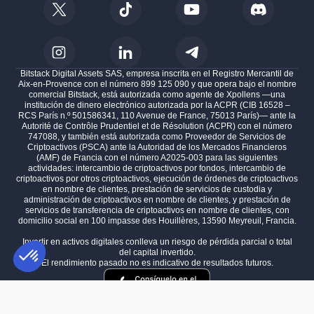
Bitstack Digital Assets SAS, empresa inscrita en el Registro Mercantil de
Aix-en-Provence con el número 899 125 090 y que opera bajo el nombre
comercial Bitstack, está autorizada como agente de Xpollens —una
institución de dinero electrónico autorizada por la ACPR (CIB 16528 –
RCS París n.º 501586341, 110 Avenue de France, 75013 París)— ante la
Autorité de Contrôle Prudentiel et de Résolution (ACPR) con el número
747088, y también está autorizada como Proveedor de Servicios de
Criptoactivos (PSCA) ante la Autoridad de los Mercados Financieros
(AMF) de Francia con el número A2025-003 para las siguientes
actividades: intercambio de criptoactivos por fondos, intercambio de
criptoactivos por otros criptoactivos, ejecución de órdenes de criptoactivos
en nombre de clientes, prestación de servicios de custodia y
administración de criptoactivos en nombre de clientes, y prestación de
servicios de transferencia de criptoactivos en nombre de clientes, con
domicilio social en 100 impasse des Houillères, 13590 Meyreuil, Francia.
Invertir en activos digitales conlleva un riesgo de pérdida parcial o total
del capital invertido.
El rendimiento pasado no es indicativo de resultados futuros.
Plataforma de Gestión de Consentimiento: Personaliza tus Opciones
AXEPTIO CONSENT
Nuestra plataforma te permite personalizar y gestionar tus ajustes de 