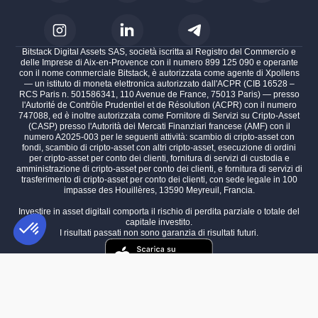
Bitstack Digital Assets SAS, società iscritta al Registro del Commercio e
delle Imprese di Aix-en-Provence con il numero 899 125 090 e operante
con il nome commerciale Bitstack, è autorizzata come agente di Xpollens
— un istituto di moneta elettronica autorizzato dall'ACPR (CIB 16528 –
RCS Paris n. 501586341, 110 Avenue de France, 75013 Paris) — presso
l'Autorité de Contrôle Prudentiel et de Résolution (ACPR) con il numero
747088, ed è inoltre autorizzata come Fornitore di Servizi su Cripto-Asset
(CASP) presso l'Autorità dei Mercati Finanziari francese (AMF) con il
numero A2025-003 per le seguenti attività: scambio di cripto-asset con
fondi, scambio di cripto-asset con altri cripto-asset, esecuzione di ordini
per cripto-asset per conto dei clienti, fornitura di servizi di custodia e
amministrazione di cripto-asset per conto dei clienti, e fornitura di servizi di
trasferimento di cripto-asset per conto dei clienti, con sede legale in 100
impasse des Houillères, 13590 Meyreuil, Francia.
Investire in asset digitali comporta il rischio di perdita parziale o totale del
capitale investito.
I risultati passati non sono garanzia di risultati futuri.
Piattaforma di Gestione del Consenso: Personalizza le tue opzioni
AXEPTIO CONSENT
La nostra piattaforma ti consente di personalizzare e gestire le tue im