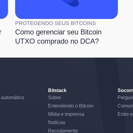
PROTEGENDO SEUS BITCOINS
r
Como gerenciar seu Bitcoin
UTXO comprado no DCA?
Bitstack
Socor
 automático
Sobre
Pergun
Entendendo o Bitcoin
Comun
Mídia e imprensa
Entre 
Notícias
Recrutamento