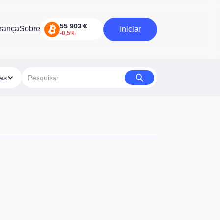
rança
Sobre
Iniciar
Iniciar
ias