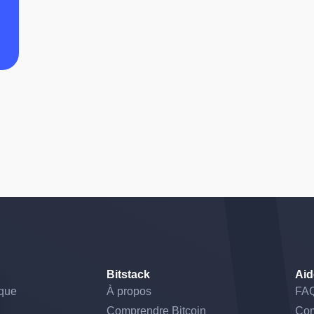
Bitstack
Aid
ique
À propos
FA
Comprendre Bitcoin
Co