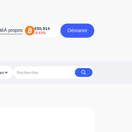
té
À propos
Démarrer
Démarrer
ies