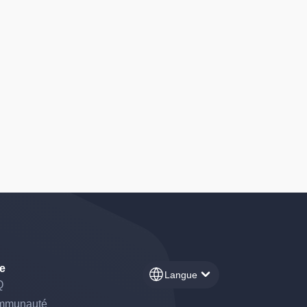
e
Langue
Q
mmunauté