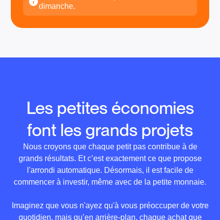
Supermarché
dimanche.
18,28 €
+0,68 €
180,32 €
181 €
18,84 €
Restaurant
+0,50 €
42,50 €
43 €
19,52 €
Facture d'électricité
+0,56 €
20,52 €
112,44 €
113 €
21,22 €
Assurance Auto
Les petites économies
+0,68 €
180,32 €
181 €
22,12 €
font les grands projets
Chaussure de course
+1,00 €
17,10 €
150 €
151 €
Nous croyons que chaque petit pas contribue à de
grands résultats. Et c’est exactement ce que propose
17,78 €
l'arrondi automatique. Désormais, il est facile de
commencer à investir, même avec de la petite monnaie.
18,28 €
Imaginez que vous n'ayez qu'à vous préoccuper de votre
18,84 €
quotidien, mais qu’en arrière-plan, chaque achat que