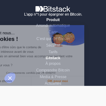
L'app n°1 pour épargner en Bitcoin.
Produit
Continuer sans accepter
Arrondi automatique
Carte
Salut c'est nous...
les Cookies !
C'est quoi le Bitcoin
Sécurité
On a attendu d'être sûrs que le contenu de
ce site vous intéresse avant de vous
Tarifs
déranger, mais on aimerait bien vous accompagner pendant votre
Bitstack
visite...
À propos
C'est OK pour vous ?
Comprendre Bitcoin
Consentements certifiés par
Media & Presse
Je choisis
OK pour moi
Actualités
Plateforme de Gestion du Consentement : Personnalisez vos Options
AXEPTIO CONSENT
Recrutement
Notre plateforme vous permet d'adapter et de gérer vos paramètres de 
Aide
FAQ