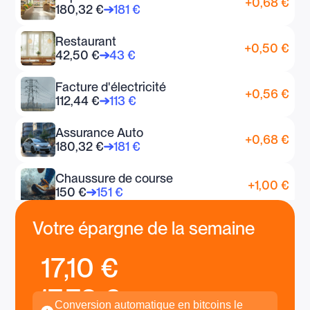
+0,68 €
180,32 €
181 €
Restaurant
+0,50 €
42,50 €
43 €
Facture d'électricité
+0,56 €
112,44 €
113 €
Assurance Auto
+0,68 €
180,32 €
181 €
Chaussure de course
+1,00 €
150 €
151 €
Café
Votre épargne de la semaine
+0,70 €
2,30 €
3 €
17,10 €
Croissant
+0,90 €
1,10 €
2 €
17,78 €
Conversion automatique en bitcoins le