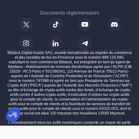
Documents réglementaires
Bitstack Digital Assets SAS, société immatriculée au registre du commerce
et des sociétés de Aix-en-Provence sous le numéro 899 125 090,
exploitant le nom commercial Bitstack, est enregistré en tant qu’agent de
Xpollens - établissement de monnaie électronique agréé par l’ACPR (CIB
16528 - RCS Paris n°501586341, 110 Avenue de France 75013 Paris) -
auprès de l’Autorité de Contrôle Prudentiel et de Résolution (“ACPR”)
sous le numéro 747088 et agréé en tant que Prestataire de Services sur
Crypto-Actif (“PSCA”) auprès de l’Autorité des Marchés Financiers (“AMF”)
au titre d’échange de crypto-actifs contre des fonds, d’échange de crypto-
actifs contre d’autres crypto-actifs, d’exécution d’ordres sur crypto-actifs
pour le compte de clients, la conservation et l’administration de crypto-
actifs pour le compte de clients et la fourniture de services de transfert de
crypto-actifs pour le compte de clients sous le numéro A2025-003, dont le
siège social est situé 100 impasse des Houillères 13590 Meyreuil.
L'investissement dans les actifs numériques comporte un risque de perte
partielle ou totale du capital investi.
Plateforme de Gestion du Consentement : Personnalisez vos Options
AXEPTIO CONSENT
Les performances passées ne préjugent pas des performances futures.
Notre plateforme vous permet d'adapter et de gérer vos paramètres de 