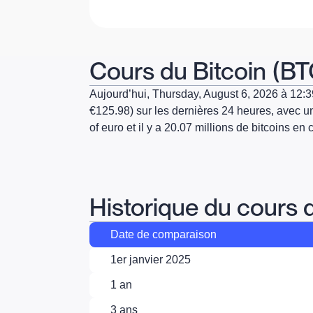
Cours du Bitcoin (BT
Aujourd’hui,
Thursday, August 6, 2026
à
12:
€125.98)
sur les dernières 24 heures, avec 
of euro
et il y a
20.07
millions de bitcoins en c
Historique du cours 
Date de comparaison
1er janvier 2025
1 an
3 ans