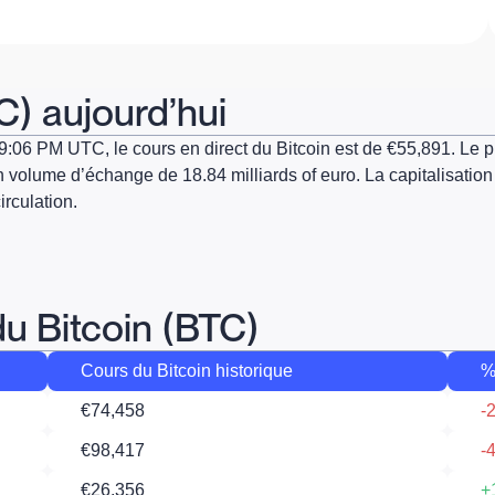
C) aujourd’hui
39:06 PM UTC
, le cours en direct du Bitcoin est de
€55,891
. Le 
un volume d’échange de
18.84
milliards
of euro
. La capitalisatio
irculation.
du Bitcoin (BTC)
Cours du Bitcoin historique
%
€74,458
-
€98,417
-
€26,356
+