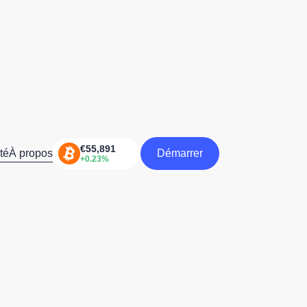
té
À propos
Démarrer
Démarrer