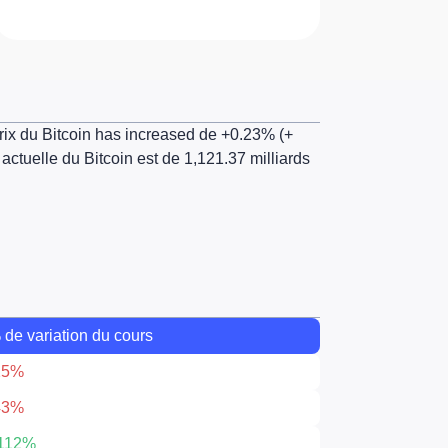
prix du Bitcoin
has increased
de
+0.23% (+
n actuelle du Bitcoin est de
1,121.37
milliards
 de variation du cours
25%
43%
112%