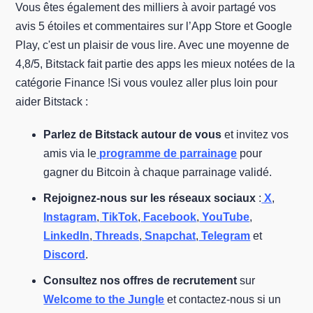
Vous êtes également des milliers à avoir partagé vos
avis 5 étoiles et commentaires sur l’App Store et Google
Play, c'est un plaisir de vous lire. Avec une moyenne de
4,8/5, Bitstack fait partie des apps les mieux notées de la
catégorie Finance !Si vous voulez aller plus loin pour
aider Bitstack :
Parlez de Bitstack autour de vous
et invitez vos
amis via le
programme de parrainage
pour
gagner du Bitcoin à chaque parrainage validé.
Rejoignez-nous sur les réseaux sociaux
:
X
,
Instagram
,
TikTok
,
Facebook
,
YouTube
,
LinkedIn
,
Threads
,
Snapchat
,
Telegram
et
Discord
.
Consultez nos offres de recrutement
sur
Welcome to the Jungle
et contactez-nous si un