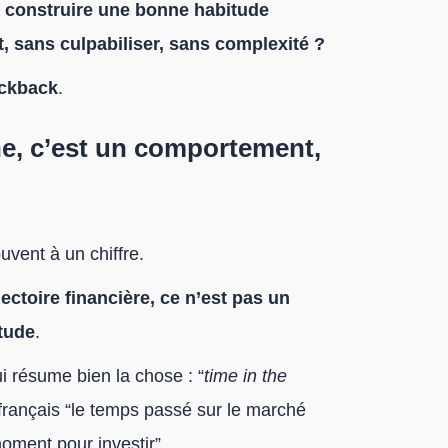
construire une bonne habitude
t, sans culpabiliser, sans complexité ?
ckback
.
ne, c’est un comportement,
vent à un chiffre.
ectoire financière, ce n’est pas un
tude
.
 résume bien la chose : “
time in the
 français “le temps passé sur le marché
moment pour investir”.