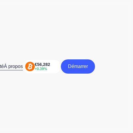
té
À propos
Démarrer
Démarrer