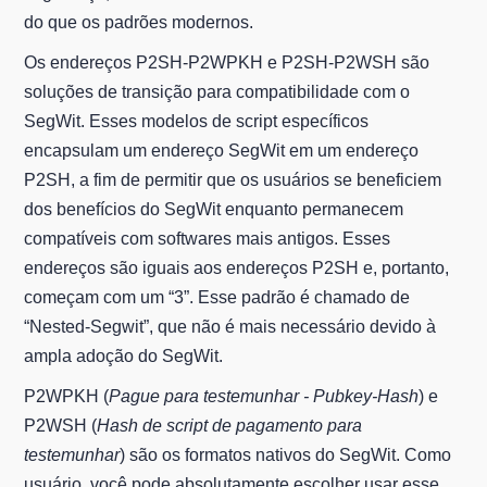
do que os padrões modernos.
Os endereços P2SH-P2WPKH e P2SH-P2WSH são
soluções de transição para compatibilidade com o
SegWit. Esses modelos de script específicos
encapsulam um endereço SegWit em um endereço
P2SH, a fim de permitir que os usuários se beneficiem
dos benefícios do SegWit enquanto permanecem
compatíveis com softwares mais antigos. Esses
endereços são iguais aos endereços P2SH e, portanto,
começam com um “3”. Esse padrão é chamado de
“Nested-Segwit”, que não é mais necessário devido à
ampla adoção do SegWit.
P2WPKH (
Pague para testemunhar - Pubkey-Hash
) e
P2WSH (
Hash de script de pagamento para
testemunhar
) são os formatos nativos do SegWit. Como
usuário, você pode absolutamente escolher usar esse