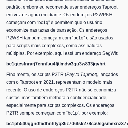
padrão, embora eu recomende usar endereços Taproot
em vez de agora em diante. Os endereços P2WPKH
começam com “bc1q” e permitem que o usuário
economize nas taxas de transação. Os endereços
P2WSH também começam com “bc1q” e são usados
para scripts mais complexos, como assinaturas
múltiplas. Por exemplo, aqui está um endereço SegWit:
bc1qtcstnrarj7ennfsu4fjtlmdw3gu3w833jgvhrt
Finalmente, os scripts P2TR (
Pay to Taproot
), lançados
com o Taproot em 2021, representam o modelo mais
recente. O uso de endereços P2TR não só economiza
custos, mas também melhora a confidencialidade,
especialmente para scripts complexos. Os endereços
P2TR sempre começam com “bc1p”, por exemplo:
bc1ph540qgndfedhnhfyq36z7d6fsk278ca0sgsmexnz377