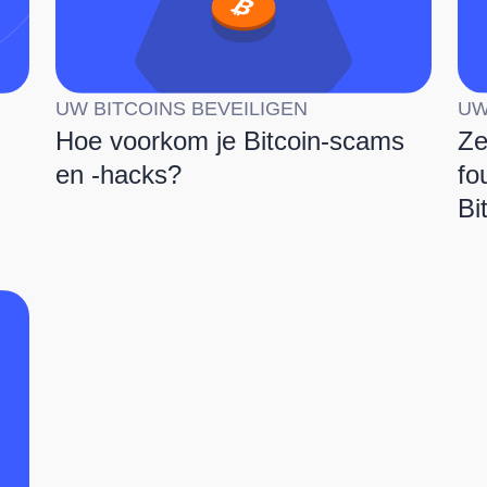
UW BITCOINS BEVEILIGEN
UW
-
Hoe voorkom je Bitcoin-scams
Ze
en -hacks?
fo
Bi