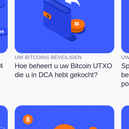
UW BITCOINS BEVEILIGEN
UW
4
Hoe beheert u uw Bitcoin UTXO
Sp
die u in DCA hebt gekocht?
be
po