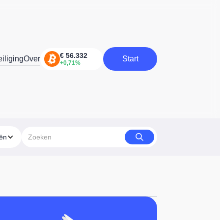
iliging
Over
Start
Start
eën