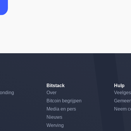
Bitstack
Hulp
ronding
Over
Veelges
Bitcoin begrijpen
Gemeen
Media en pers
Neem co
Nieuws
Werving