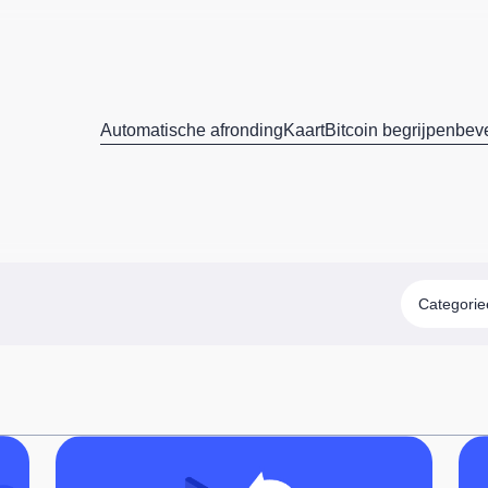
Automatische afronding
Kaart
Bitcoin begrijpen
beve
Categori