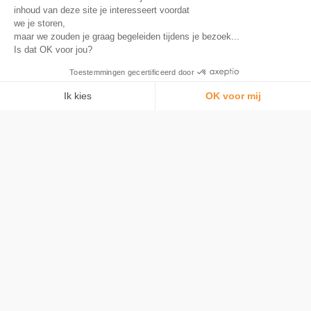
inhoud van deze site je interesseert voordat
Tarieven
we je storen,
Bitstack
maar we zouden je graag begeleiden tijdens je bezoek...
Is dat OK voor jou?
Over
Bitcoin begrijpen
Toestemmingen gecertificeerd door
Media en pers
Ik kies
OK voor mij
Nieuws
Toestemmingsbeheerplatform: Personaliseer uw opties
AXEPTIO CONSENT
Werving
Ons platform stelt u in staat om uw privacy-instellingen naar wens aa
Hulp
Veelgestelde vragen
Gemeenschap
Neem contact met ons op
taal
© 2026 Bitstack
Algemene voorwaarden