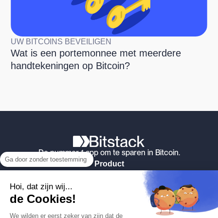
UW BITCOINS BEVEILIGEN
Wat is een portemonnee met meerdere
handtekeningen op Bitcoin?
De nummer 1 app om te sparen in Bitcoin.
Ga door zonder toestemming
Product
Automatische afronding
Hoi, dat zijn wij...
Kaart
de Cookies!
Wat is Bitcoin
We wilden er eerst zeker van zijn dat de
beveiliging