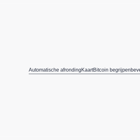
Automatische afronding
Kaart
Bitcoin begrijpen
beve