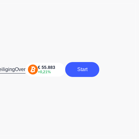
iliging
Over
Start
Start