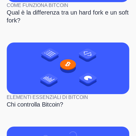
COME FUNZIONA BITCOIN
Qual è la differenza tra un hard fork e un soft
fork?
ELEMENTI ESSENZIALI DI BITCOIN
Chi controlla Bitcoin?