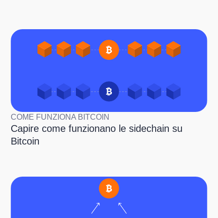
COME FUNZIONA BITCOIN
Capire come funzionano le sidechain su
Bitcoin