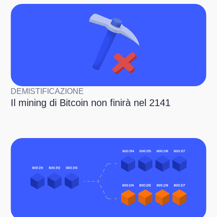
DEMISTIFICAZIONE
Il mining di Bitcoin non finirà nel 2141