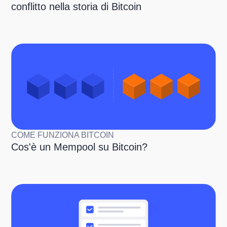
conflitto nella storia di Bitcoin
COME FUNZIONA BITCOIN
Cos'è un Mempool su Bitcoin?