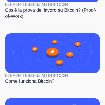
ELEMENTI ESSENZIALI DI BITCOIN
Cos'è la prova del lavoro su Bitcoin? (Proof-
of-Work)
ELEMENTI ESSENZIALI DI BITCOIN
Come funziona Bitcoin?