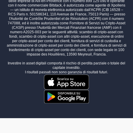
delle Imprese di Aix-en-Provence con il numero 899 125 090 e operante
con il nome commerciale Bitstack, è autorizzata come agente di Xpollens
— un istituto di moneta elettronica autorizzato dall'ACPR (CIB 16528 –
RCS Paris n. 501586341, 110 Avenue de France, 75013 Paris) — presso
l'Autorité de Contrôle Prudentiel et de Résolution (ACPR) con il numero
747088, ed è inoltre autorizzata come Fornitore di Servizi su Cripto-Asset
(CASP) presso l'Autorità dei Mercati Finanziari francese (AMF) con il
numero A2025-003 per le seguenti attività: scambio di cripto-asset con
fondi, scambio di cripto-asset con altri cripto-asset, esecuzione di ordini
per cripto-asset per conto dei clienti, fornitura di servizi di custodia e
amministrazione di cripto-asset per conto dei clienti, e fornitura di servizi di
trasferimento di cripto-asset per conto dei clienti, con sede legale in 100
impasse des Houillères, 13590 Meyreuil, Francia.
Investire in asset digitali comporta il rischio di perdita parziale o totale del
capitale investito.
I risultati passati non sono garanzia di risultati futuri.