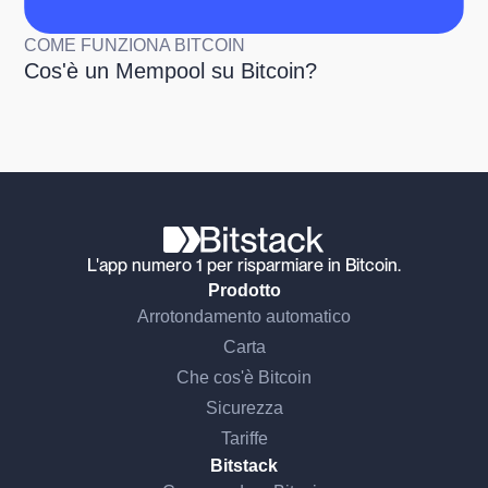
COME FUNZIONA BITCOIN
Cos'è un Mempool su Bitcoin?
L'app numero 1 per risparmiare in Bitcoin.
Prodotto
Arrotondamento automatico
Carta
Che cos'è Bitcoin
Continua senza consenso
Sicurezza
Ciao, siamo noi...
Tariffe
Cookie!
Bitstack