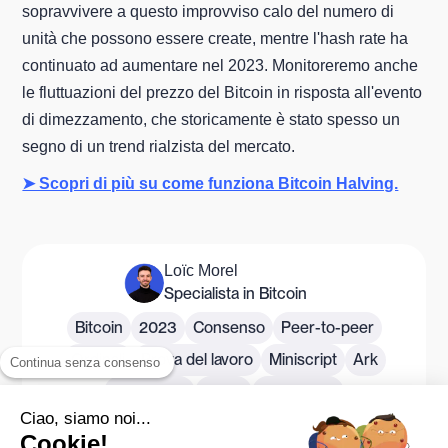
sopravvivere a questo improvviso calo del numero di
unità che possono essere create, mentre l'hash rate ha
continuato ad aumentare nel 2023. Monitoreremo anche
le fluttuazioni del prezzo del Bitcoin in risposta all'evento
di dimezzamento, che storicamente è stato spesso un
segno di un trend rialzista del mercato.
➤ Scopri di più su come funziona Bitcoin Halving.
Loïc Morel
Specialista in Bitcoin
Bitcoin
2023
Consenso
Peer-to-peer
Ordinali
Prova del lavoro
Miniscript
Ark
Continua senza consenso
BlackRock
BitVM
Blockchain
Ciao, siamo noi...
Pubblicato il
Cookie!
13/12/2023