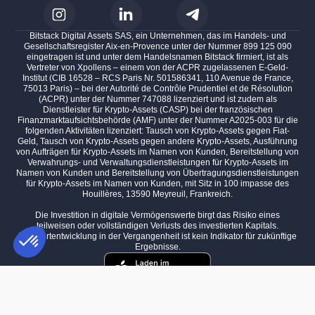
Bitstack Digital Assets SAS, ein Unternehmen, das im Handels- und
Gesellschaftsregister Aix-en-Provence unter der Nummer 899 125 090
eingetragen ist und unter dem Handelsnamen Bitstack firmiert, ist als
Vertreter von Xpollens – einem von der ACPR zugelassenen E-Geld-
Institut (CIB 16528 – RCS Paris Nr. 501586341, 110 Avenue de France,
75013 Paris) – bei der Autorité de Contrôle Prudentiel et de Résolution
(ACPR) unter der Nummer 747088 lizenziert und ist zudem als
Dienstleister für Krypto-Assets (CASP) bei der französischen
Finanzmarktaufsichtsbehörde (AMF) unter der Nummer A2025-003 für die
folgenden Aktivitäten lizenziert: Tausch von Krypto-Assets gegen Fiat-
Geld, Tausch von Krypto-Assets gegen andere Krypto-Assets, Ausführung
von Aufträgen für Krypto-Assets im Namen von Kunden, Bereitstellung von
Verwahrungs- und Verwaltungsdienstleistungen für Krypto-Assets im
Namen von Kunden und Bereitstellung von Übertragungsdienstleistungen
für Krypto-Assets im Namen von Kunden, mit Sitz in 100 impasse des
Houillères, 13590 Meyreuil, Frankreich.
Die Investition in digitale Vermögenswerte birgt das Risiko eines
teilweisen oder vollständigen Verlusts des investierten Kapitals.
Die Wertentwicklung in der Vergangenheit ist kein Indikator für zukünftige
Ergebnisse.
Einwilligungsmanagementplattform: Passen Sie Ihre Optionen an
AXEPTIO CONSENT
Unsere Plattform ermöglicht es Ihnen, Ihre Datenschutzeinstellungen i