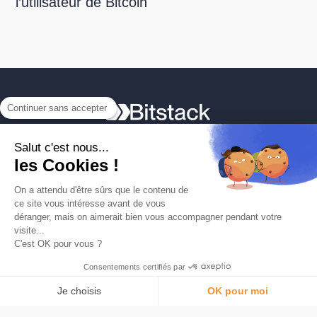
l’utilisateur de Bitcoin
Continuer sans accepter
L'app n°1 pour épargner en Bitcoin.
Produit
Salut c'est nous...
Arrondi automatique
les Cookies !
Carte
On a attendu d'être sûrs que le contenu de
C'est quoi le Bitcoin
ce site vous intéresse avant de vous
déranger, mais on aimerait bien vous accompagner pendant votre
Sécurité
visite...
Tarifs
C'est OK pour vous ?
Bitstack
Consentements certifiés par
À propos
Je choisis
OK pour moi
Comprendre Bitcoin
Plateforme de Gestion du Consentement : Personnalisez vos Options
AXEPTIO CONSENT
Media & Presse