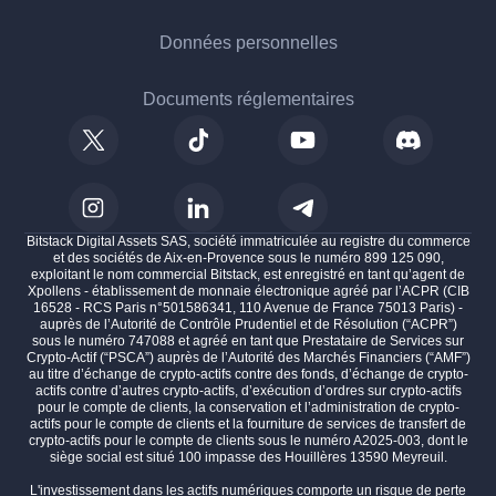
Données personnelles
Documents réglementaires
Bitstack Digital Assets SAS, société immatriculée au registre du commerce
et des sociétés de Aix-en-Provence sous le numéro 899 125 090,
exploitant le nom commercial Bitstack, est enregistré en tant qu’agent de
Xpollens - établissement de monnaie électronique agréé par l’ACPR (CIB
16528 - RCS Paris n°501586341, 110 Avenue de France 75013 Paris) -
auprès de l’Autorité de Contrôle Prudentiel et de Résolution (“ACPR”)
sous le numéro 747088 et agréé en tant que Prestataire de Services sur
Crypto-Actif (“PSCA”) auprès de l’Autorité des Marchés Financiers (“AMF”)
au titre d’échange de crypto-actifs contre des fonds, d’échange de crypto-
actifs contre d’autres crypto-actifs, d’exécution d’ordres sur crypto-actifs
pour le compte de clients, la conservation et l’administration de crypto-
actifs pour le compte de clients et la fourniture de services de transfert de
crypto-actifs pour le compte de clients sous le numéro A2025-003, dont le
siège social est situé 100 impasse des Houillères 13590 Meyreuil.
L'investissement dans les actifs numériques comporte un risque de perte