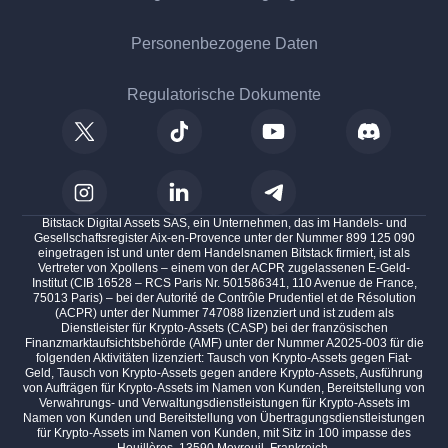
Personenbezogene Daten
Regulatorische Dokumente
Bitstack Digital Assets SAS, ein Unternehmen, das im Handels- und
Gesellschaftsregister Aix-en-Provence unter der Nummer 899 125 090
eingetragen ist und unter dem Handelsnamen Bitstack firmiert, ist als
Vertreter von Xpollens – einem von der ACPR zugelassenen E-Geld-
Institut (CIB 16528 – RCS Paris Nr. 501586341, 110 Avenue de France,
75013 Paris) – bei der Autorité de Contrôle Prudentiel et de Résolution
(ACPR) unter der Nummer 747088 lizenziert und ist zudem als
Dienstleister für Krypto-Assets (CASP) bei der französischen
Finanzmarktaufsichtsbehörde (AMF) unter der Nummer A2025-003 für die
folgenden Aktivitäten lizenziert: Tausch von Krypto-Assets gegen Fiat-
Geld, Tausch von Krypto-Assets gegen andere Krypto-Assets, Ausführung
von Aufträgen für Krypto-Assets im Namen von Kunden, Bereitstellung von
Verwahrungs- und Verwaltungsdienstleistungen für Krypto-Assets im
Namen von Kunden und Bereitstellung von Übertragungsdienstleistungen
für Krypto-Assets im Namen von Kunden, mit Sitz in 100 impasse des
Houillères, 13590 Meyreuil, Frankreich.