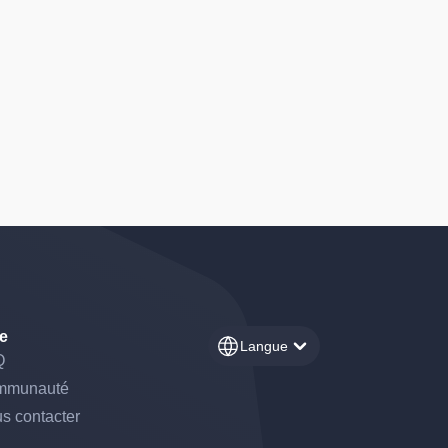
e
Langue
Q
mmunauté
s contacter