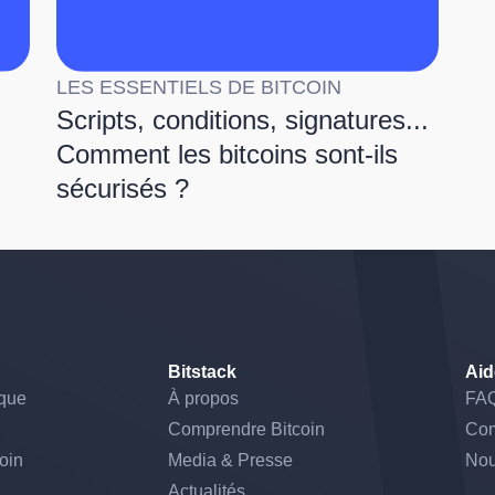
LES ESSENTIELS DE BITCOIN
Scripts, conditions, signatures...
Comment les bitcoins sont-ils
sécurisés ?
Bitstack
Aid
ique
À propos
FA
Comprendre Bitcoin
Co
coin
Media & Presse
Nou
Actualités