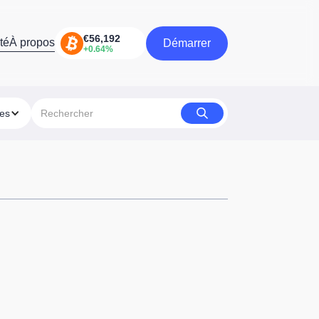
té
À propos
Démarrer
Démarrer
ies