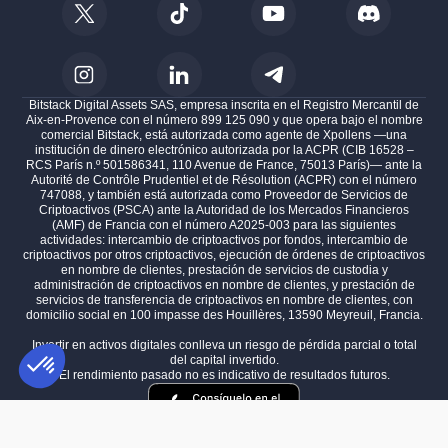
Bitstack Digital Assets SAS, empresa inscrita en el Registro Mercantil de
Aix-en-Provence con el número 899 125 090 y que opera bajo el nombre
comercial Bitstack, está autorizada como agente de Xpollens —una
institución de dinero electrónico autorizada por la ACPR (CIB 16528 –
RCS París n.º 501586341, 110 Avenue de France, 75013 París)— ante la
Autorité de Contrôle Prudentiel et de Résolution (ACPR) con el número
747088, y también está autorizada como Proveedor de Servicios de
Criptoactivos (PSCA) ante la Autoridad de los Mercados Financieros
(AMF) de Francia con el número A2025-003 para las siguientes
actividades: intercambio de criptoactivos por fondos, intercambio de
criptoactivos por otros criptoactivos, ejecución de órdenes de criptoactivos
en nombre de clientes, prestación de servicios de custodia y
administración de criptoactivos en nombre de clientes, y prestación de
servicios de transferencia de criptoactivos en nombre de clientes, con
domicilio social en 100 impasse des Houillères, 13590 Meyreuil, Francia.
Invertir en activos digitales conlleva un riesgo de pérdida parcial o total
del capital invertido.
El rendimiento pasado no es indicativo de resultados futuros.
Plataforma de Gestión de Consentimiento: Personaliza tus Opciones
AXEPTIO CONSENT
Nuestra plataforma te permite personalizar y gestionar tus ajustes de 