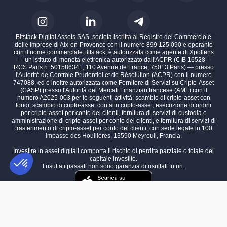
Bitstack Digital Assets SAS, società iscritta al Registro del Commercio e
delle Imprese di Aix-en-Provence con il numero 899 125 090 e operante
con il nome commerciale Bitstack, è autorizzata come agente di Xpollens
— un istituto di moneta elettronica autorizzato dall'ACPR (CIB 16528 –
RCS Paris n. 501586341, 110 Avenue de France, 75013 Paris) — presso
l'Autorité de Contrôle Prudentiel et de Résolution (ACPR) con il numero
747088, ed è inoltre autorizzata come Fornitore di Servizi su Cripto-Asset
(CASP) presso l'Autorità dei Mercati Finanziari francese (AMF) con il
numero A2025-003 per le seguenti attività: scambio di cripto-asset con
fondi, scambio di cripto-asset con altri cripto-asset, esecuzione di ordini
per cripto-asset per conto dei clienti, fornitura di servizi di custodia e
amministrazione di cripto-asset per conto dei clienti, e fornitura di servizi di
trasferimento di cripto-asset per conto dei clienti, con sede legale in 100
impasse des Houillères, 13590 Meyreuil, Francia.
Investire in asset digitali comporta il rischio di perdita parziale o totale del
capitale investito.
I risultati passati non sono garanzia di risultati futuri.
Piattaforma di Gestione del Consenso: Personalizza le tue opzioni
AXEPTIO CONSENT
La nostra piattaforma ti consente di personalizzare e gestire le tue im