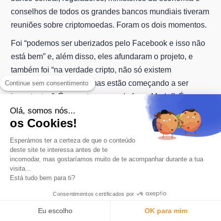
conselhos de todos os grandes bancos mundiais tiveram
reuniões sobre criptomoedas. Foram os dois momentos.
Foi “podemos ser uberizados pelo Facebook e isso não
está bem” e, além disso, eles afundaram o projeto, e
também foi “na verdade cripto, não só existem
escândalos possíveis, mas estão começando a ser
Continue sem consentimento
importantes”. É um setor capaz de fazer Madoff. É um
setor que pode ser muito perigoso, com milhões de
Olá, somos nós...
os Cookies!
pessoas perdendo dinheiro. Então, obviamente, para a
regulamentação, houve uma mudança importante de
Esperámos ter a certeza de que o conteúdo
marcha, porque nos Estados Unidos, ela deu comida à
deste site te interessa antes de te
incomodar, mas gostaríamos muito de te acompanhar durante a tua
SEC, que é um regulador bastante agressivo com
visita...
criptomoedas, que realmente quer inserir a criptografia
Está tudo bem para ti?
na legislação financeira, um pouco a pé de cabra, com
Consentimentos certificados por
um martelo. E na França nós vimos isso. Em outras
Eu escolho
OK para mim
palavras, o fortalecimento regulatório foi uma