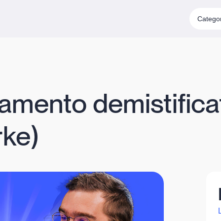
Catego
lamento demistificat
rke)