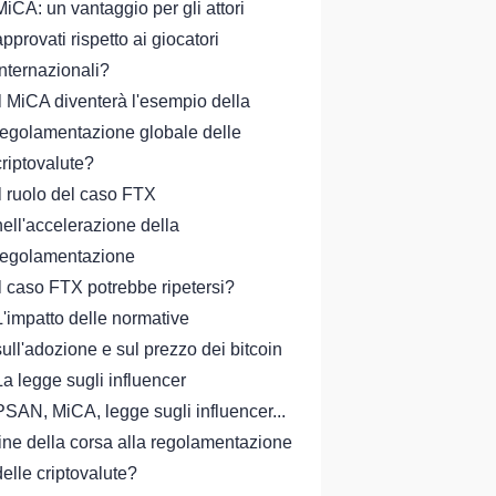
MiCA: un vantaggio per gli attori
approvati rispetto ai giocatori
internazionali?
Il MiCA diventerà l'esempio della
regolamentazione globale delle
criptovalute?
Il ruolo del caso FTX
nell'accelerazione della
regolamentazione
Il caso FTX potrebbe ripetersi?
L'impatto delle normative
sull'adozione e sul prezzo dei bitcoin
La legge sugli influencer
PSAN, MiCA, legge sugli influencer...
fine della corsa alla regolamentazione
delle criptovalute?