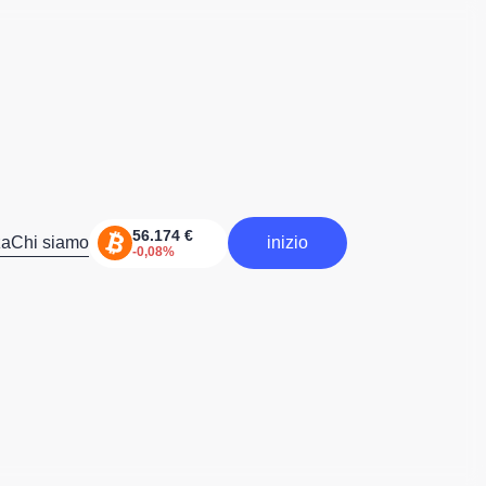
za
Chi siamo
inizio
inizia