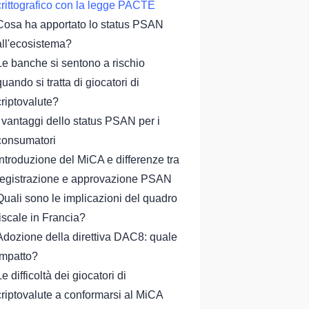
crittografico con la legge PACTE
Cosa ha apportato lo status PSAN
all'ecosistema?
Le banche si sentono a rischio
quando si tratta di giocatori di
criptovalute?
I vantaggi dello status PSAN per i
consumatori
Introduzione del MiCA e differenze tra
registrazione e approvazione PSAN
Quali sono le implicazioni del quadro
fiscale in Francia?
Adozione della direttiva DAC8: quale
impatto?
Le difficoltà dei giocatori di
criptovalute a conformarsi al MiCA