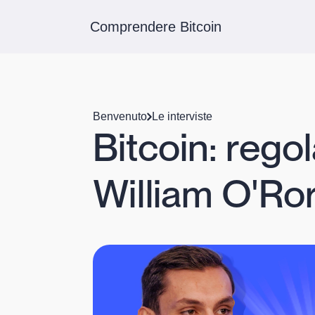
Comprendere Bitcoin
Benvenuto
Le interviste
Bitcoin: rego
William O'Ro