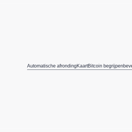
Automatische afronding
Kaart
Bitcoin begrijpen
beve