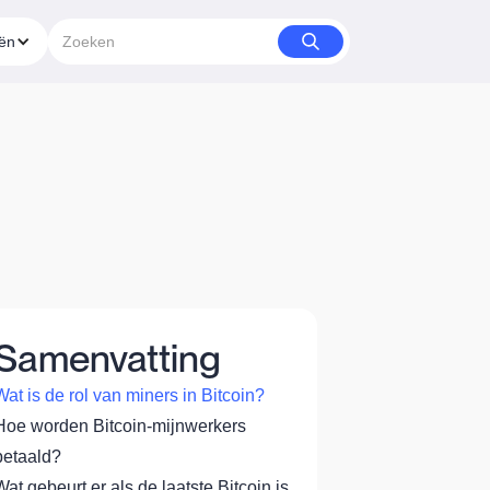
eën
Samenvatting
Wat is de rol van miners in Bitcoin?
Hoe worden Bitcoin-mijnwerkers
betaald?
Wat gebeurt er als de laatste Bitcoin is