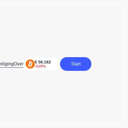
iliging
Over
Start
Start