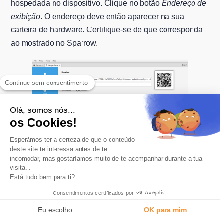
hospedada no dispositivo. Clique no botão
Endereço de
exibição
. O endereço deve então aparecer na sua
carteira de hardware. Certifique-se de que corresponda
ao mostrado no Sparrow.
Continue sem consentimento
Olá, somos nós...
os Cookies!
Esperámos ter a certeza de que o conteúdo
deste site te interessa antes de te
incomodar, mas gostaríamos muito de te acompanhar durante a tua
visita...
Está tudo bem para ti?
Se tudo estiver bem, você pode usar esse endereço para
Consentimentos certificados por
receber bitcoin. Depois que a transação do pagador for
Eu escolho
OK para mim
transmitida na rede Bitcoin, você a verá aparecer na guia