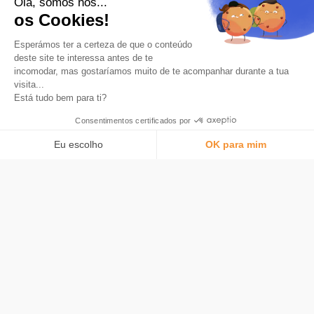
Olá, somos nós...
Carta
os Cookies!
O que é Bitcoin
Esperámos ter a certeza de que o conteúdo
Segurança
deste site te interessa antes de te
Tarifas
incomodar, mas gostaríamos muito de te acompanhar durante a tua
visita...
Bitstack
Está tudo bem para ti?
Sobre
Consentimentos certificados por
Entendendo o Bitcoin
Mídia e imprensa
Eu escolho
OK para mim
Notícias
Plataforma de Gestão de Consentimento: Personalize suas opções
AXEPTIO CONSENT
Recrutamento
Nossa plataforma permite que você personalize e gerencie suas confi
Socorro
Perguntas Frequentes
Comunidade
Entre em contato conosco
Idioma
© 2026 Bitstack